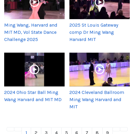
Ming Wang, Harvard and
2025 St Louis Gateway
MIT MD, Vol State Dance
comp Dr Ming Wang
Challenge 2025
Harvard MIT
2024 Ohio Star Ball Ming
2024 Cleveland Ballroom
Wang Harvard and MIT MD
Ming Wang Harvard and
MIT
1
2
3
4
5
6
7
8
9