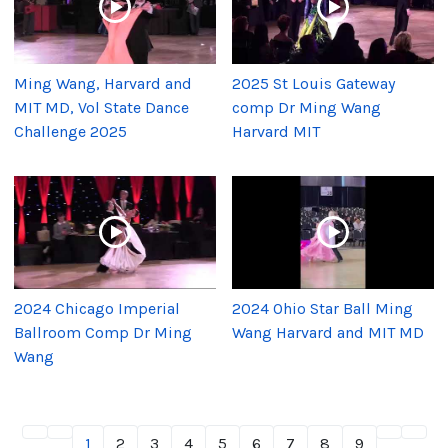
Ming Wang, Harvard and
2025 St Louis Gateway
MIT MD, Vol State Dance
comp Dr Ming Wang
Challenge 2025
Harvard MIT
2024 Chicago Imperial
2024 Ohio Star Ball Ming
Ballroom Comp Dr Ming
Wang Harvard and MIT MD
Wang
1
2
3
4
5
6
7
8
9